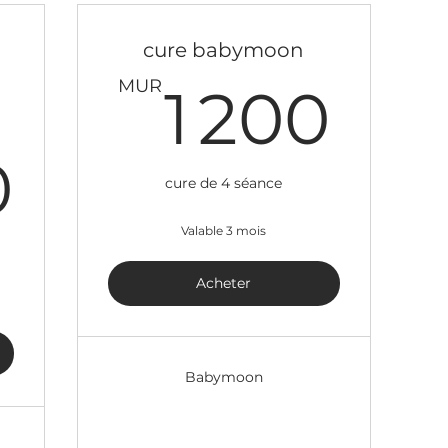
cure babymoon
1 
MUR
1 200
30 000MUR
0
cure de 4 séance
Valable 3 mois
Acheter
Babymoon