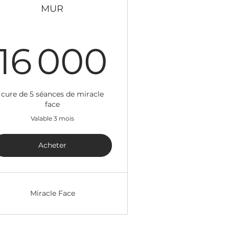
MUR
 000MUR
16 00
16 000
cure de 5 séances de miracle
face
Valable 3 mois
Acheter
Miracle Face