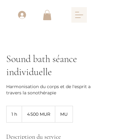
Sound bath séance
individuelle
Harmonisation du corps et de l'esprit a
travers la sonothérapie
4 500
roupies
1 h
1
4 500 MUR
MU
mauriciennes
Description du service