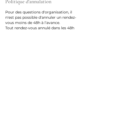
Politique d'annulation
Pour des questions d'organisation, il
n'est pas possible d'annuler un rendez-
vous moins de 48h à l'avance.
Tout rendez-vous annulé dans les 48h
sera dû ou décompté du forfait.
Tout retard entrainera une diminution
du massage ou du soin sans
modification tarifaire.
Le cabinet se trouve au 204 route
d'Arlon 8010 Strassen au deuxième
étage.
Une place de parking a l'arrière de
l'immeuble est disponible. Vous
trouverez également si besoin de la
Coordonnées